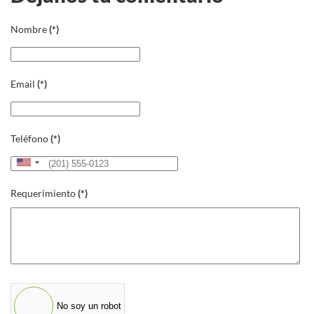
Nombre
(*)
Email
(*)
Teléfono
(*)
United
States
Requerimiento
(*)
+1
No soy un robot